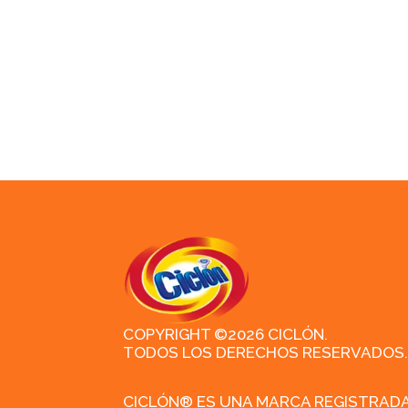
COPYRIGHT ©2026 CICLÓN.
TODOS LOS DERECHOS RESERVADOS.
CICLÓN® ES UNA MARCA REGISTRAD