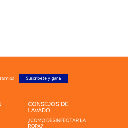
premios
Suscríbete y gana
N
CONSEJOS DE
LAVADO
¿CÓMO DESINFECTAR LA
ROPA?