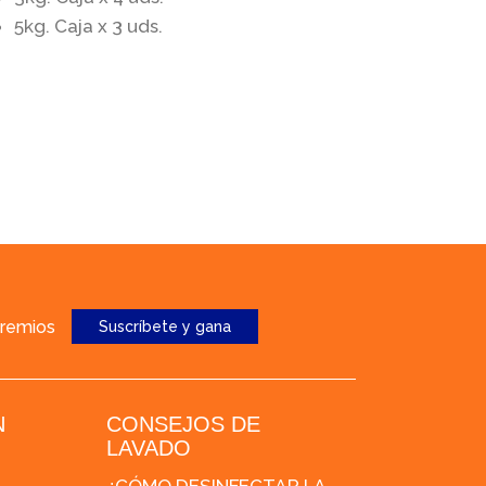
5kg. Caja x 3 uds.
premios
Suscríbete y gana
N
CONSEJOS DE
LAVADO