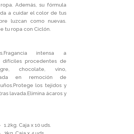
 ropa. Además, su fórmula
a a cuidar el color de tus
pre luzcan como nuevas.
ge tu ropa con Ciclón.
s.Fragancia intensa a
difíciles procedentes de
gre, chocolate, vino,
robada en remoción de
uños.Protege los tejidos y
tras lavada.Elimina ácaros y
1.2kg. Caja x 10 uds.
3kg. Caja x 4 uds.