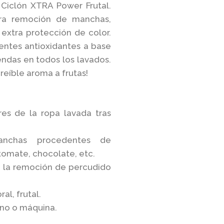
Ciclón XTRA Power Frutal.
tra remoción de manchas,
 extra protección de color.
entes antioxidantes a base
rendas en todos los lavados.
creíble aroma a frutas!
res de la ropa lavada tras
nchas procedentes de
 tomate, chocolate, etc.
 la remoción de percudido
al, frutal.
ano o máquina.