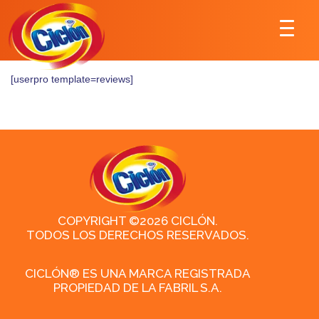
[userpro template=reviews]
COPYRIGHT ©2026 CICLÓN.
TODOS LOS DERECHOS RESERVADOS.
CICLÓN® ES UNA MARCA REGISTRADA
PROPIEDAD DE LA FABRIL S.A.