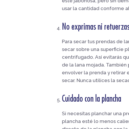
esté jabonosa, pero sin dem
usar la cantidad conforme al
No exprimas ni retuerza
Para secar tus prendas de lan
secar sobre una superficie p
centrifugado. Así evitarás q
de la lana mojada. También p
envolver la prenda y retirar
secar. Nunca utilices la sec
Cuidado con la plancha
Si necesitas planchar una p
plancha esté lo menos calien
directo de la plancha con la