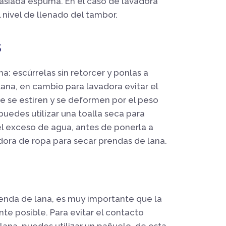
asiada espuma. En el caso de lavadora
 nivel de llenado del tambor.
s
a: escúrrelas sin retorcer y ponlas a
lana, en cambio para lavadora evitar el
ue se estiren y se deformen por el peso
uedes utilizar una toalla seca para
 el exceso de agua, antes de ponerla a
adora de ropa para secar prendas de lana.
renda de lana, es muy importante que la
te posible. Para evitar el contacto
 lana, puedes utilizar un pañuelo, de esta